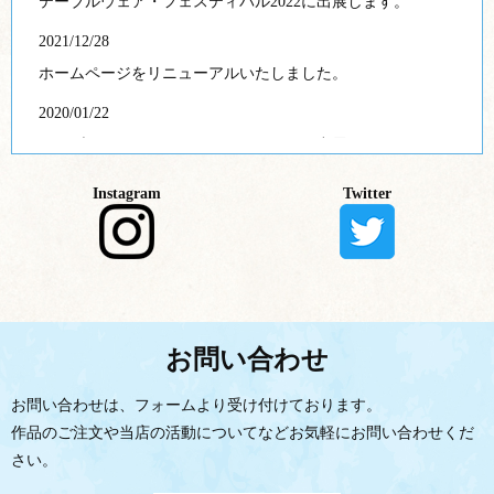
テーブルウェア・フェスティバル2022に出展します。
2021/12/28
ホームページをリニューアルいたしました。
2020/01/22
テーブルウェア・フェスティバル2020に出展します。
2017/07/08
Instagram
Twitter
自主企画 more than Square
2016/07/08
自主企画 珠玉のボタン展Ⅴ
2015/07/08
お問い合わせ
自主企画 珠玉のボタン展Ⅳ
2014/07/08
お問い合わせは、フォームより受け付けております。
自主企画 珠玉のボタン展Ⅲ
作品のご注文や当店の活動についてなど
お気軽にお問い合わせくだ
さい。
2013/07/08